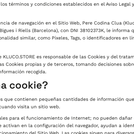
 los términos y condiciones establecidos en el Aviso Legal y
ncia de navegación en el Sitio Web, Pere Codina Clua (Kluc
Bigues i Riells (Barcelona), con DNI 38102373K, le informa q
nalidad similar, como Píxeles, Tags, o identificadores en lí
 KLUCO.STORE es responsable de las Cookies y del tratam
as Cookies propias y de terceros, tomando decisiones sobre
nformación recogida.
a cookie?
os que contienen pequeñas cantidades de información que
cuando visita un sitio web.
ales para el funcionamiento de Internet; no pueden dañar e
e activan en la configuración del navegador, ayudan a identi
cionamiento del Sitio Web. Las cookies sirven para diversos 